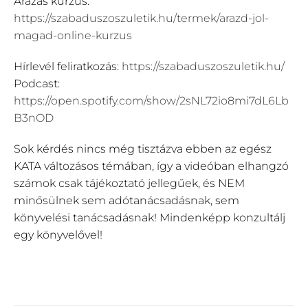
Árazás kurzus:
https://szabaduszoszuletik.hu/termek/arazd-jol-
magad-online-kurzus
Hírlevél feliratkozás:
https://szabaduszoszuletik.hu/
Podcast:
https://open.spotify.com/show/2sNL72io8mi7dL6Lb
B3nOD
Sok kérdés nincs még tisztázva ebben az egész
KATA változásos témában, így a videóban elhangzó
számok csak tájékoztató jellegűek, és NEM
minősülnek sem adótanácsadásnak, sem
könyvelési tanácsadásnak! Mindenképp konzultálj
egy könyvelővel!