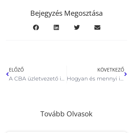
Bejegyzés Megosztása
ELŐZŐ
KÖVETKEZŐ
A CBA üzletvezető is kiborult ettől az áremeléstől
Hogyan és mennyi idő alatt térül meg egy konzultáció / kurzus ára számodra?
Tovább Olvasok