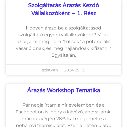
Szolgáltatás Árazás Kezdő
Vállalkozóként – 1. Rész
Hogyan árazd be a szolgáltatásod
szolgáltató egyéni vállalkozóként? Mi az
az ár, ami még nem “túl sok” a potenciális
vásárlóidnak, és még hajlandóak kifizetni?
Egyáltalán,
szistvan
2024.05.18.
Árazás Workshop Tematika
Pár napja írtam a hírlevelemben és a
Facebookon is, hogy a kávézó, ahova járok,
március végén 28%-kal megemelte a
pohárnyi tiramisu árát. Ezen a héten újabb