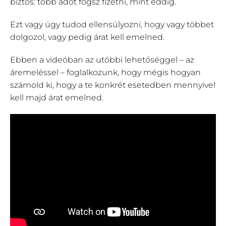
biztos: több adót fogsz fizetni, mint eddig.
Ezt vagy úgy tudod ellensúlyozni, hogy vagy többet
dolgozol, vagy pedig árat kell emelned.
Ebben a videóban az utóbbi lehetőséggel – az
áremeléssel – foglalkozunk, hogy mégis hogyan
számold ki, hogy a te konkrét esetedben mennyivel
kell majd árat emelned.