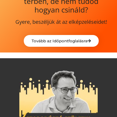
térben, de nem tudod
hogyan csináld?
Gyere, beszéljük át az elképzeléseidet!
Tovább az Időpontfoglalásra