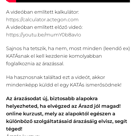
A videóban említett kalkulátor:
https://calculator.actegon.com
A videóban említett előző videó:
https://youtu.be/mumY0b8avIo
Sajnos ha tetszik, ha nem, most minden (leendő ex)
KATÁsnak el kell kezdenie komolyabban
foglalkoznia az árazással.
Ha hasznosnak találtad ezt a videót, akkor
mindenképp küldd el egy KATÁs ismerősödnek!
Az árazásodat új, biztosabb alapokra
helyezheted, ha elvégzed az Árazd jól magad!
online kurzust, mely az alapoktól egészen a
különböző szolgáltatásaid árazásáig elvisz, segít
téged!