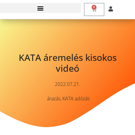
0
KATA áremelés kisokos
videó
2022.07.21.
árazás
,
KATA adózás