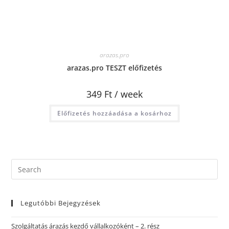
arazas.pro
arazas.pro TESZT előfizetés
349
Ft
/ week
Előfizetés hozzáadása a kosárhoz
Legutóbbi Bejegyzések
Szolgáltatás árazás kezdő vállalkozóként – 2. rész