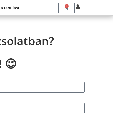
0
a tanulást!
csolatban?
! 😉